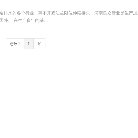
给排水的各个行业，离不开双法兰限位伸缩接头，河南良众管业是生产加
国外。 在生产多年的基…
总数 1
1
1/1