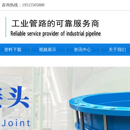
线：19515505888
资料下载
视频展示
资讯中心
关于我们
-1型单法兰限位伸缩接头 PN10
VSSJAFC/CC2F型不锈钢双法兰松套传力接头
04F