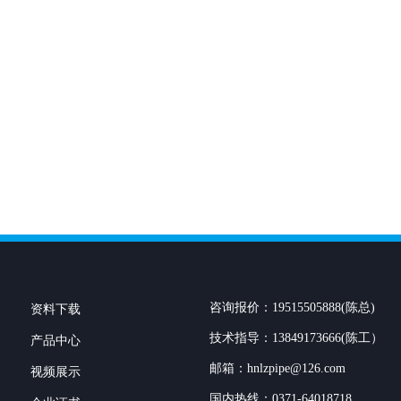
咨询报价：19515505888(陈总)
资料下载
技术指导：13849173666(陈工）
产品中心
邮箱：hnlzpipe@126.com
视频展示
国内热线：0371-64018718