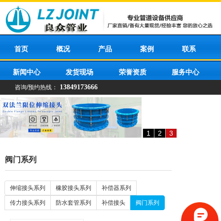
首页
概况
产品
案例
联系
新闻中心
发货现场
荣誉资质
服务中心
13849173666
咨询/预约热线：
1
2
3
阀门系列
伸缩接头系列
橡胶接头系列
补偿器系列
传力接头系列
防水套管系列
补偿接头
阀门系列