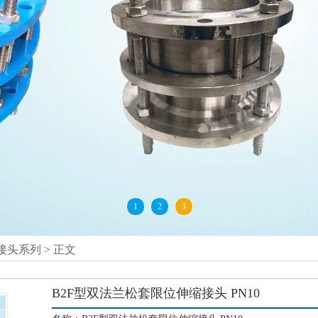
1
2
3
接头系列
> 正文
B2F型双法兰松套限位伸缩接头 PN10