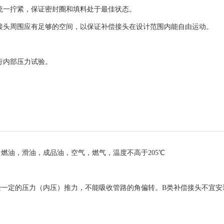
应统一拧紧，保证密封圈和填料处于最佳状态。
偿接头周围应有足够的空间，以保证补偿接头在设计范围内能自由运动。
行内部压力试验。
燃油，滑油，成品油，空气，燃气，温度不高于205℃
受一定的压力（内压）推力，不能吸收管路的角偏转。B类补偿接头不宜安