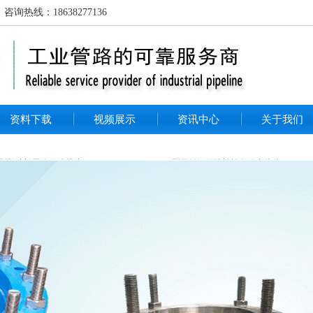
线：18638277136
资料下载
视频展示
资讯中心
关于我们
-1型单法兰限位伸缩接头 PN10
VSSJAFC/CC2F型不锈钢双法兰松套传力接头
04F